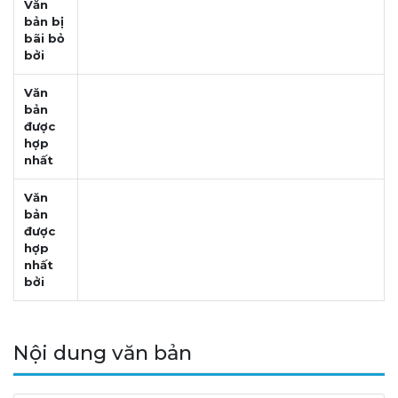
Văn
bản bị
bãi bỏ
bởi
Văn
bản
được
hợp
nhất
Văn
bản
được
hợp
nhất
bởi
Nội dung văn bản