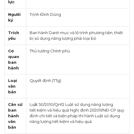
lực
Người
Trịnh Đình Dũng
ký
Trích
Ban hành Danh mục và lộ trình phương tiện, thiết
yếu
bị sử dụng năng lượng phải loại bỏ
Cơ
Thủ tướng Chính phủ
quan
ban
hành
Loại
Quyết định (TTg)
văn
bản
Căn cứ
Luật 50/2010/QH12 Luật sử dụng năng lượng
ban
tiết kiệm và hiệu quả Nghị định 21/2011/NĐ-CP quy
hành
định chi tiết và biện pháp thi hành Luật sử dụng
văn
năng lượng tiết kiệm và hiệu quả
bản