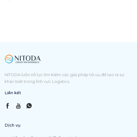
thủ các quy định về loại bỏ phương tiện, thiết bị sử dụng
năng lượng phải loại bỏ và các tổ máy phát điện hiệu suất
thấp không được xây dựng mới quy định tại Quyết định
này.
3. Các bộ, ngành, địa phương căn cứ vào chức năng, nhiệm
vụ và thẩm quyền quản lý của mình, chủ trì thực hiện việc
loại bỏ các phương tiện, thiết bị sử dụng năng lượng và các
tổ máy phát điện hiệu suất thấp không được xây dựng mới.
Điều 6. Điều khoản thi hành
1. Quyết định này có hiệu lực thi hành từ ngày 10 tháng 7
NITODA luôn nỗ lực tìm kiếm các giải pháp tối ưu để tạo ra sự
năm 2018.
khác biệt trong lĩnh vực Logistics.
Quyết định số 78/2013/QĐ-TTg ngày 25 tháng 12 năm
2013 của Thủ tướng Chính phủ ban hành Danh mục và lộ
Liên kết
trình phương tiện, thiết bị sử dụng năng lượng phải loại bỏ
và các tổ máy phát điện hiệu suất thấp không được xây
dựng mới hết hiệu lực thi hành kể từ ngày Quyết định này
có hiệu lực.
Dịch vụ
2. Các Bộ trưởng, Thủ trưởng cơ quan ngang bộ, Thủ
trưởng cơ quan thuộc Chính phủ, Chủ tịch Ủy ban nhân