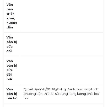
Văn
bản
triển
khai,
hướng
dẫn
Văn
bản bị
sửa
đổi
Văn
bản bị
sửa
đổi
bởi
Văn
Quyết định 78/2013/QĐ-TTg Danh mục và lộ trình
bản bị
phương tiện, thiết bị sử dụng năng lượng phải loại
bãi bỏ
bỏ