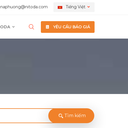
nnaphuong@nitoda.com
Tiếng Việt
ITODA
YÊU CẦU BÁO GIÁ
Tìm kiếm