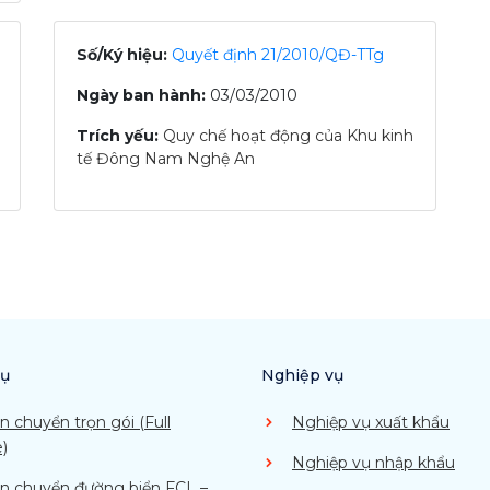
Số/Ký hiệu:
Quyết định 21/2010/QĐ-TTg
Ngày ban hành:
03/03/2010
Trích yếu:
Quy chế hoạt động của Khu kinh
tế Đông Nam Nghệ An
vụ
Nghiệp vụ
n chuyển trọn gói (Full
Nghiệp vụ xuất khẩu
e)
Nghiệp vụ nhập khẩu
n chuyển đường biển FCL –