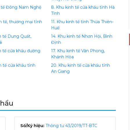
nh tế Đông Nam Nghệ
8. Khu kinh tế cửa khẩu tỉnh Hà
Tĩnh
h tế, thương mại tỉnh
11. Khu kinh tế tỉnh Thừa Thiên-
Huế
nh tế Dung Quất,
14. Khu kinh tế Nhơn Hội, Bình
i
Định
nh tế cửa khẩu đường
17. Khu kinh tế Vân Phong,
Khánh Hòa
h tế cửa khẩu tỉnh
20. Khu kinh tế cửa khẩu tỉnh
p
An Giang
khẩu
Số/Ký hiệu:
Thông tư 43/2019/TT-BTC