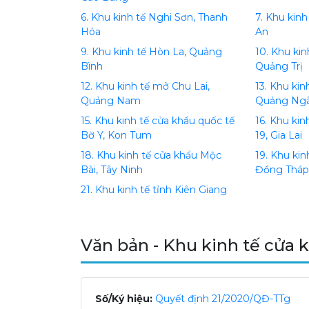
6. Khu kinh tế Nghi Sơn, Thanh
7. Khu ki
Hóa
An
9. Khu kinh tế Hòn La, Quảng
10. Khu kin
Bình
Quảng Trị
12. Khu kinh tế mở Chu Lai,
13. Khu ki
Quảng Nam
Quảng Ngã
15. Khu kinh tế cửa khẩu quốc tế
16. Khu ki
Bờ Y, Kon Tum
19, Gia Lai
18. Khu kinh tế cửa khẩu Mộc
19. Khu kin
Bài, Tây Ninh
Đồng Thá
21. Khu kinh tế tỉnh Kiên Giang
Văn bản - Khu kinh tế cửa 
Số/Ký hiệu:
Quyết định 21/2020/QĐ-TTg