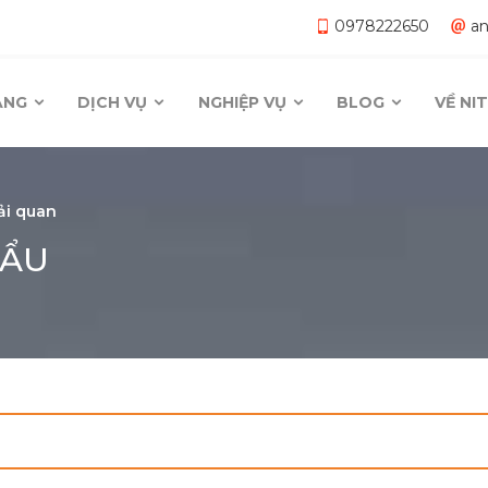
0978222650
a
ĂNG
DỊCH VỤ
NGHIỆP VỤ
BLOG
VỀ N
ải quan
HẨU