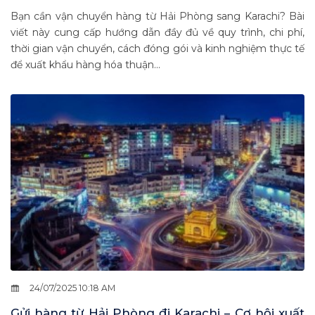
Bạn cần vận chuyển hàng từ Hải Phòng sang Karachi? Bài
viết này cung cấp hướng dẫn đầy đủ về quy trình, chi phí,
thời gian vận chuyển, cách đóng gói và kinh nghiệm thực tế
để xuất khẩu hàng hóa thuận...
24/07/2025 10:18 AM
Gửi hàng từ Hải Phòng đi Karachi – Cơ hội xuất