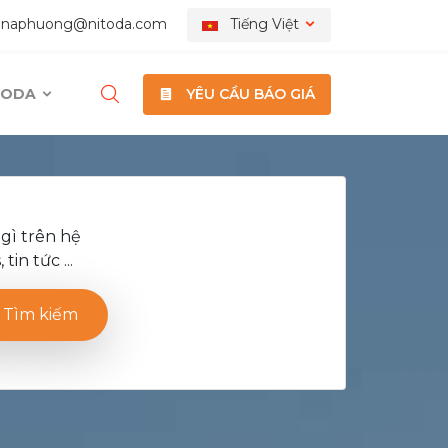
nnaphuong@nitoda.com
Tiếng Việt
ITODA
YÊU CẦU BÁO GIÁ
gì trên hệ
in tức ...
Tìm kiếm