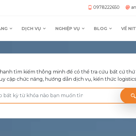
0978222650
a
ĂNG
DỊCH VỤ
NGHIỆP VỤ
BLOG
VỀ N
hanh tìm kiếm thông minh để có thể tra cứu bất cứ thứ 
uy cập chức năng, hướng dẫn dịch vụ, kiến thức logistics, t