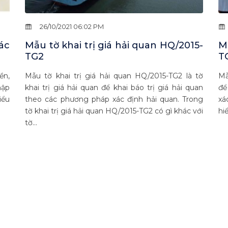
26/10/2021 06:02 PM
ác
Mẫu tờ khai trị giá hải quan HQ/2015-
Mẫ
TG2
T
ền,
Mẫu tờ khai trị giá hải quan HQ/2015-TG2 là tờ
Mẫ
hập
khai trị giá hải quan để khai báo trị giá hải quan
để
iểu
theo các phương pháp xác định hải quan. Trong
xá
tờ khai trị giá hải quan HQ/2015-TG2 có gì khác với
hi
tờ...