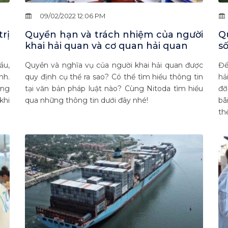
09/02/2022 12:06 PM
rị
Quyền hạn và trách nhiệm của người
Q
khai hải quan và cơ quan hải quan
số
ẩu,
Quyền và nghĩa vụ của người khai hải quan được
Để
nh.
quy định cụ thể ra sao? Có thể tìm hiểu thông tin
hả
ùng
tại văn bản pháp luật nào? Cùng Nitoda tìm hiểu
đỡ
khi
qua những thông tin dưới đây nhé!
bã
thể