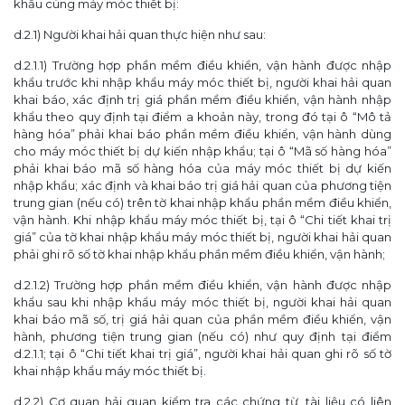
khẩu cùng máy móc thiết bị:
d.2.1) Người khai hải quan thực hiện như sau:
d.2.1.1) Trường hợp phần mềm điều khiển, vận hành được nhập
khẩu trước khi nhập khẩu máy móc thiết bị, người khai hải quan
khai báo, xác định trị giá phần mềm điều khiển, vận hành nhập
khẩu theo quy định tại điểm a khoản này, trong đó tại ô “Mô tả
hàng hóa” phải khai báo phần mềm điều khiển, vận hành dùng
cho máy móc thiết bị dự kiến nhập khẩu; tại ô “Mã số hàng hóa”
phải khai báo mã số hàng hóa của máy móc thiết bị dự kiến
nhập khẩu; xác định và khai báo trị giá hải quan của phương tiện
trung gian (nếu có) trên tờ khai nhập khẩu phần mềm điều khiển,
vận hành. Khi nhập khẩu máy móc thiết bị, tại ô “Chi tiết khai trị
giá” của tờ khai nhập khẩu máy móc thiết bị, người khai hải quan
phải ghi rõ số tờ khai nhập khẩu phần mềm điều khiển, vận hành;
d.2.1.2) Trường hợp phần mềm điều khiển, vận hành được nhập
khẩu sau khi nhập khẩu máy móc thiết bị, người khai hải quan
khai báo mã số, trị giá hải quan của phần mềm điều khiển, vận
hành, phương tiện trung gian (nếu có) như quy định tại điểm
d.2.1.1; tại ô “Chi tiết khai trị giá”, người khai hải quan ghi rõ số tờ
khai nhập khẩu máy móc thiết bị.
d.2.2) Cơ quan hải quan kiểm tra các chứng từ, tài liệu có liên