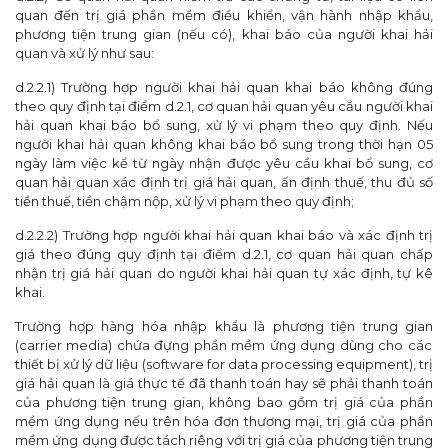
quan đến trị giá phần mềm điều khiển, vận hành nhập khẩu,
phương tiện trung gian (nếu có), khai báo của người khai hải
quan và xử lý như sau:
d.2.2.1) Trường hợp người khai hải quan khai báo không đúng
theo quy định tại điểm d.2.1, cơ quan hải quan yêu cầu người khai
hải quan khai báo bổ sung, xử lý vi phạm theo quy định. Nếu
người khai hải quan không khai báo bổ sung trong thời hạn 05
ngày làm việc kể từ ngày nhận được yêu cầu khai bổ sung, cơ
quan hải quan xác định trị giá hải quan, ấn định thuế, thu đủ số
tiền thuế, tiền chậm nộp, xử lý vi phạm theo quy định;
d.2.2.2) Trường hợp người khai hải quan khai báo và xác định trị
giá theo đúng quy định tại điểm d.2.1, cơ quan hải quan chấp
nhận trị giá hải quan do người khai hải quan tự xác định, tự kê
khai.
Trường hợp hàng hóa nhập khẩu là phương tiện trung gian
(carrier media)
chứa đựng phần mềm ứng dụng dùng cho các
thiết bị xử lý dữ liệu
(software for data processing equipment), trị
giá hải quan là giá thực tế đã thanh toán hay sẽ phải thanh toán
của phương tiện trung gian, không bao gồm trị giá của phần
mềm ứng dụng nếu trên hóa đơn thương mại, trị giá của phần
mềm ứng dụng được tách riêng với trị giá của phương tiện trung