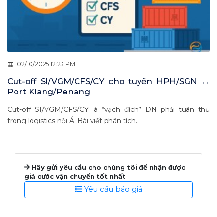
02/10/2025 12:23 PM
Cut-off SI/VGM/CFS/CY cho tuyến HPH/SGN ↔
Port Klang/Penang
Cut-off SI/VGM/CFS/CY là “vạch đích” DN phải tuân thủ
trong logistics nội Á. Bài viết phân tích...
Hãy gửi yêu cầu cho chúng tôi để nhận được
giá cước vận chuyển tốt nhất
Yêu cầu báo giá