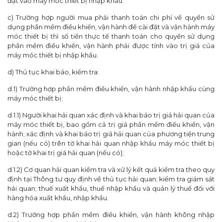
đặt vào máy móc thiết bị nhập khẩu.
c) Trường hợp người mua phải thanh toán chi phí về quyền sử
dụng phần mềm điều khiển, vận hành để cài đặt và vận hành máy
móc thiết bị thì số tiền thực tế thanh toán cho quyền sử dụng
phần mềm điều khiển, vận hành phải được tính vào trị giá của
máy móc thiết bị nhập khẩu.
d) Thủ tục khai báo, kiểm tra:
d.1) Trường hợp phần mềm điều khiển, vận hành nhập khẩu cùng
máy móc thiết bị:
d.1.1) Người khai hải quan xác định và khai báo trị giá hải quan của
máy móc thiết bị, bao gồm cả trị giá phần mềm điều khiển, vận
hành; xác định và khai báo trị giá hải quan của phương tiện trung
gian (nếu có) trên tờ khai hải quan nhập khẩu máy móc thiết bị
hoặc tờ khai trị giá hải quan (nếu có);
d.1.2) Cơ quan hải quan kiểm tra và xử lý kết quả kiểm tra theo quy
định tại Thông tư quy định về thủ tục hải quan; kiểm tra giám sát
hải quan; thuế xuất khẩu, thuế nhập khẩu và quản lý thuế đối với
hàng hóa xuất khẩu, nhập khẩu.
d.2) Trường hợp phần mềm điều khiển, vận hành không nhập