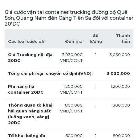
Giá cước vận tải container trucking đường bộ Quế
Sơn, Quảng Nam đến Cảng Tiên Sa đối với container
20'DC
Số
Thành
Các loại cước phí
Đơn giá
lượng
tiền
Giá Trucking nội địa
3,030,000
1
3,030,000
20DC
VND/CONT
Tổng chi phí vận chuyển cố định(VND):
3,030,000
Phí nâng hạ
1,200,000
1
1,200,000
container 20DC
VND/CONT
Thông quan tờ khai
800,000
1
800,000
hải quan hàng xuất
VND/CONT
(luồng xanh, vàng)
20DC
Tờ khai luồng đỏ
500,000
1
500,000