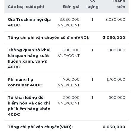
Số
Thành
Các loại cước phí
Đơn giá
lượng
tiền
Giá Trucking nội địa
3,030,000
1
3,030,000
40DC
VND/CONT
Tổng chi phí vận chuyển cố định(VND):
3,030,000
Thông quan tờ khai
800,000
1
800,000
hải quan hàng xuất
VND/CONT
(luồng xanh, vàng)
40DC
Phí nâng hạ
1,700,000
1
1,700,000
container 40DC
VND/CONT
Tờ khai luồng đỏ
500,000
1
500,000
kiểm hóa và các chi
VND/CONT
phí kiểm hàng khác
40DC
Tổng chi phí vận chuyển(VND):
6,030,000