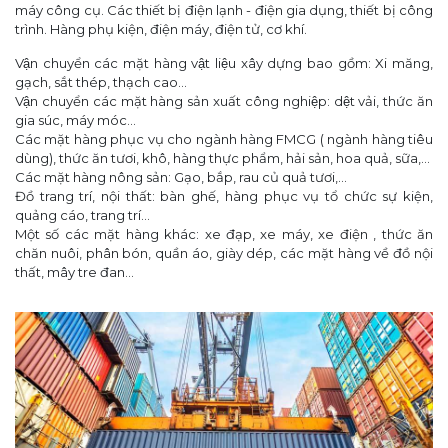
máy công cụ. Các thiết bị điện lạnh - điện gia dụng, thiết bị công
trình. Hàng phụ kiện, điện máy, điện tử, cơ khí.
Vận chuyển các mặt hàng vật liệu xây dựng bao gồm: Xi măng,
gạch, sắt thép, thạch cao...
Vận chuyển các mặt hàng sản xuất công nghiệp: dệt vải, thức ăn
gia súc, máy móc...
Các mặt hàng phục vụ cho ngành hàng FMCG ( ngành hàng tiêu
dùng), thức ăn tươi, khô, hàng thực phẩm, hải sản, hoa quả, sữa,...
Các mặt hàng nông sản: Gạo, bắp, rau củ quả tươi,...
Đồ trang trí, nội thất: bàn ghế, hàng phục vụ tổ chức sự kiện,
quảng cáo, trang trí...
Một số các mặt hàng khác: xe đạp, xe máy, xe điện , thức ăn
chăn nuôi, phân bón, quần áo, giày dép, các mặt hàng về đồ nội
thất, mây tre đan...