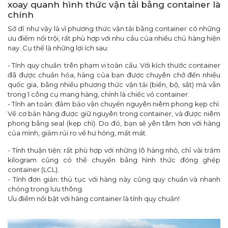
xoay quanh hình thức vận tải bằng container là
chính
Sở dĩ như vậy là vì phương thức vận tải bằng container có những
ưu điểm nổi trội, rất phù hợp với nhu cầu của nhiều chủ hàng hiện
nay. Cụ thể là những lợi ích sau:
- Tính quy chuẩn: trên phạm vi toàn cầu. Với kích thước container
đã được chuẩn hóa, hàng của bạn được chuyên chở đến nhiều
quốc gia, bằng nhiều phương thức vận tải (biển, bộ, sắt) mà vẫn
trong 1 công cụ mang hàng, chính là chiếc vỏ container.
- Tính an toàn: đảm bảo vận chuyển nguyên niêm phong kẹp chì.
Về cơ bản hàng được giữ nguyên trong container, và được niêm
phong bằng seal (kẹp chì). Do đó, bạn sẽ yên tâm hơn với hàng
của mình, giảm rủi ro về hư hỏng, mất mát.
- Tính thuận tiện: rất phù hợp với những lô hàng nhỏ, chỉ vài trăm
kilogram cũng có thể chuyển bằng hình thức đóng ghép
container (LCL).
- Tính đơn giản: thủ tục với hàng này cũng quy chuẩn và nhanh
chóng trong lưu thông.
Ưu điểm nổi bật với hàng container là tính quy chuẩn!