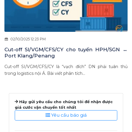
02/10/2025 12:23 PM
Cut-off SI/VGM/CFS/CY cho tuyến HPH/SGN ↔
Port Klang/Penang
Cut-off SI/VGM/CFS/CY là “vạch đích” DN phải tuân thủ
trong logistics nội Á. Bài viết phân tích...
Hãy gửi yêu cầu cho chúng tôi để nhận được
giá cước vận chuyển tốt nhất
Yêu cầu báo giá