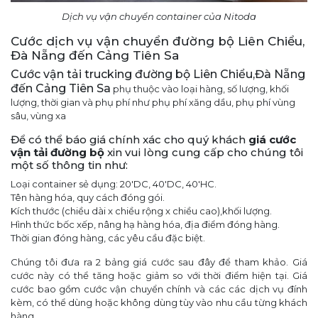
Dịch vụ vận chuyển container của Nitoda
Cước dịch vụ vận chuyển đường bộ Liên Chiểu,
Đà Nẵng đến Cảng Tiên Sa
Cước vận tải trucking đường bộ Liên Chiểu,Đà Nẵng
đến Cảng Tiên Sa
phụ thuộc vào loại hàng, số lượng, khối
lượng, thời gian và phụ phí như phụ phí xăng dầu, phụ phí vùng
sâu, vùng xa
Để có thể báo giá chính xác cho quý khách
giá cước
vận tải đường bộ
xin vui lòng cung cấp cho chúng tôi
một số thông tin như:
Loại container sẻ dụng: 20'DC, 40'DC, 40'HC.
Tên hàng hóa, quy cách đóng gói.
Kích thước (chiều dài x chiều rộng x chiều cao),khối lượng.
Hình thức bốc xếp, nâng hạ hàng hóa, địa điểm đóng hàng.
Thời gian đóng hàng, các yêu cầu đặc biệt.
Chúng tôi đưa ra 2 bảng giá cước sau đây để tham khảo. Giá
cước này có thể tăng hoặc giảm so với thời điểm hiện tại. Giá
cước bao gồm cước vận chuyển chính và các các dịch vụ đính
kèm, có thể dùng hoặc không dùng tùy vào nhu cầu từng khách
hàng.