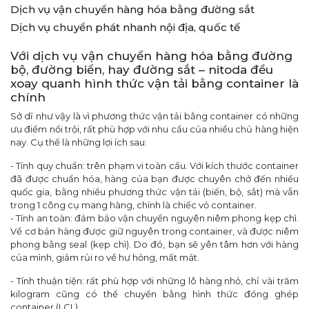
Dịch vụ vận chuyển hàng hóa bằng đường sắt
Dịch vụ chuyển phát nhanh nội địa, quốc tế
Với dịch vụ vận chuyển hàng hóa bằng đường
bộ, đường biển, hay đường sắt – nitoda đều
xoay quanh hình thức vận tải bằng container là
chính
Sở dĩ như vậy là vì phương thức vận tải bằng container có những
ưu điểm nổi trội, rất phù hợp với nhu cầu của nhiều chủ hàng hiện
nay. Cụ thể là những lợi ích sau:
- Tính quy chuẩn: trên phạm vi toàn cầu. Với kích thước container
đã được chuẩn hóa, hàng của bạn được chuyên chở đến nhiều
quốc gia, bằng nhiều phương thức vận tải (biển, bộ, sắt) mà vẫn
trong 1 công cụ mang hàng, chính là chiếc vỏ container.
- Tính an toàn: đảm bảo vận chuyển nguyên niêm phong kẹp chì.
Về cơ bản hàng được giữ nguyên trong container, và được niêm
phong bằng seal (kẹp chì). Do đó, bạn sẽ yên tâm hơn với hàng
của mình, giảm rủi ro về hư hỏng, mất mát.
- Tính thuận tiện: rất phù hợp với những lô hàng nhỏ, chỉ vài trăm
kilogram cũng có thể chuyển bằng hình thức đóng ghép
container (LCL).