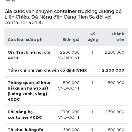
Giá cước vận chuyển container trucking đường bộ
Liên Chiểu, Đà Nẵng đến Cảng Tiên Sa đối với
container 40'DC
Số
Thành
Các loại cước phí
Đơn giá
lượng
tiền
Giá Trucking nội địa
2,200,000
1
2,200,000
40DC
VND/CONT
Tổng chi phí vận chuyển cố định(VND):
2,200,000
Thông quan tờ khai
800,000
1
800,000
hải quan hàng xuất
VND/CONT
(luồng xanh, vàng)
40DC
Phí nâng hạ
1,700,000
1
1,700,000
container 40DC
VND/CONT
Tờ khai luồng đỏ
500,000
1
500,000