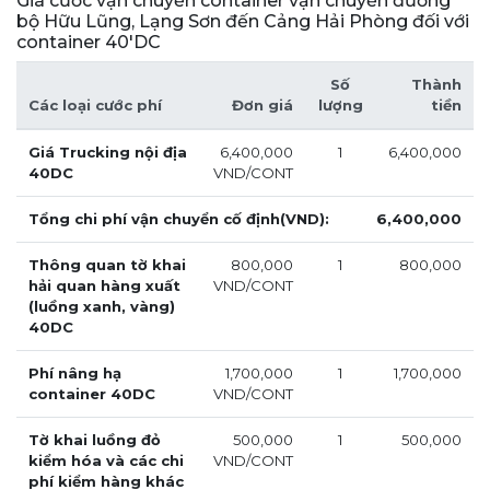
Giá cước vận chuyển container vận chuyển đường
bộ Hữu Lũng, Lạng Sơn đến Cảng Hải Phòng đối với
container 40'DC
Số
Thành
Các loại cước phí
Đơn giá
lượng
tiền
Giá Trucking nội địa
6,400,000
1
6,400,000
40DC
VND/CONT
Tổng chi phí vận chuyển cố định(VND):
6,400,000
Thông quan tờ khai
800,000
1
800,000
hải quan hàng xuất
VND/CONT
(luồng xanh, vàng)
40DC
Phí nâng hạ
1,700,000
1
1,700,000
container 40DC
VND/CONT
Tờ khai luồng đỏ
500,000
1
500,000
kiểm hóa và các chi
VND/CONT
phí kiểm hàng khác