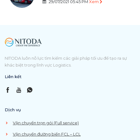
29/07/2021 05:45 PM
Xem
NITODA luôn nỗ lực tìm kiếm các giải pháp tối ưu để tạo ra sự
khác biệt trong lĩnh vực Logistics.
Liên kết
Dịch vụ
Vận chuyển trọn gói (Full service)
Vận chuyển đường biển FCL – LCL