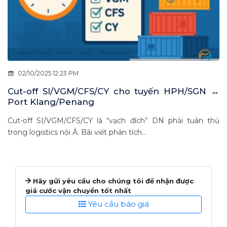
02/10/2025 12:23 PM
Cut-off SI/VGM/CFS/CY cho tuyến HPH/SGN ↔
Port Klang/Penang
Cut-off SI/VGM/CFS/CY là “vạch đích” DN phải tuân thủ
trong logistics nội Á. Bài viết phân tích...
Hãy gửi yêu cầu cho chúng tôi để nhận được
giá cước vận chuyển tốt nhất
Yêu cầu báo giá