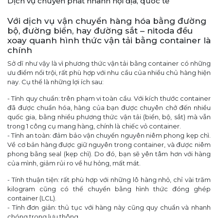
Dịch vụ chuyển phát nhanh nội địa, quốc tế
Với dịch vụ vận chuyển hàng hóa bằng đường
bộ, đường biển, hay đường sắt – nitoda đều
xoay quanh hình thức vận tải bằng container là
chính
Sở dĩ như vậy là vì phương thức vận tải bằng container có những
ưu điểm nổi trội, rất phù hợp với nhu cầu của nhiều chủ hàng hiện
nay. Cụ thể là những lợi ích sau:
- Tính quy chuẩn: trên phạm vi toàn cầu. Với kích thước container
đã được chuẩn hóa, hàng của bạn được chuyên chở đến nhiều
quốc gia, bằng nhiều phương thức vận tải (biển, bộ, sắt) mà vẫn
trong 1 công cụ mang hàng, chính là chiếc vỏ container.
- Tính an toàn: đảm bảo vận chuyển nguyên niêm phong kẹp chì.
Về cơ bản hàng được giữ nguyên trong container, và được niêm
phong bằng seal (kẹp chì). Do đó, bạn sẽ yên tâm hơn với hàng
của mình, giảm rủi ro về hư hỏng, mất mát.
- Tính thuận tiện: rất phù hợp với những lô hàng nhỏ, chỉ vài trăm
kilogram cũng có thể chuyển bằng hình thức đóng ghép
container (LCL).
- Tính đơn giản: thủ tục với hàng này cũng quy chuẩn và nhanh
chóng trong lưu thông.