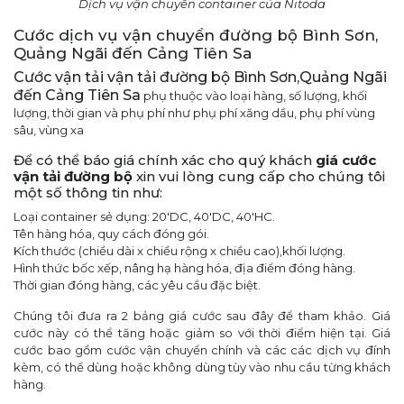
Dịch vụ vận chuyển container của Nitoda
Cước dịch vụ vận chuyển đường bộ Bình Sơn,
Quảng Ngãi đến Cảng Tiên Sa
Cước vận tải vận tải đường bộ Bình Sơn,Quảng Ngãi
đến Cảng Tiên Sa
phụ thuộc vào loại hàng, số lượng, khối
lượng, thời gian và phụ phí như phụ phí xăng dầu, phụ phí vùng
sâu, vùng xa
Để có thể báo giá chính xác cho quý khách
giá cước
vận tải đường bộ
xin vui lòng cung cấp cho chúng tôi
một số thông tin như:
Loại container sẻ dụng: 20'DC, 40'DC, 40'HC.
Tên hàng hóa, quy cách đóng gói.
Kích thước (chiều dài x chiều rộng x chiều cao),khối lượng.
Hình thức bốc xếp, nâng hạ hàng hóa, địa điểm đóng hàng.
Thời gian đóng hàng, các yêu cầu đặc biệt.
Chúng tôi đưa ra 2 bảng giá cước sau đây để tham khảo. Giá
cước này có thể tăng hoặc giảm so với thời điểm hiện tại. Giá
cước bao gồm cước vận chuyển chính và các các dịch vụ đính
kèm, có thể dùng hoặc không dùng tùy vào nhu cầu từng khách
hàng.