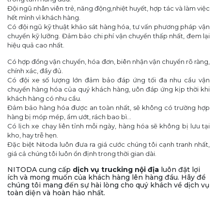
Đội ngũ nhân viên trẻ, năng động,nhiệt huyết, hợp tác và làm việc
hết mình vì khách hàng.
Có đội ngũ kỹ thuật khảo sát hàng hóa, tư vấn phương pháp vận
chuyển kỹ lưỡng. Đảm bảo chi phí vận chuyển thấp nhất, đem lại
hiệu quả cao nhất.
Có hợp đồng vận chuyển, hóa đơn, biên nhận vận chuyển rõ ràng,
chính xác, đầy đủ.
Có đội xe số lượng lớn đảm bảo đáp ứng tối đa nhu cầu vận
chuyển hàng hóa của quý khách hàng, uôn đáp ứng kịp thời khi
khách hàng có nhu cầu.
Đảm bảo hàng hóa được an toàn nhất, sẽ không có trường hợp
hàng bị móp mép, ẩm ướt, rách bao bì...
Có lịch xe chạy liên tỉnh mỗi ngày, hàng hóa sẽ không bị lưu tại
kho, hay trễ hẹn.
Đặc biệt Nitoda luôn đưa ra giá cước chúng tôi cạnh tranh nhất,
giá cả chúng tôi luôn ổn định trong thời gian dài.
NITODA cung cấp
dịch vụ trucking nội địa
luôn đặt lợi
ích và mong muốn của khách hàng lên hàng đầu. Hãy để
chúng tôi mang đến sự hài lòng cho quý khách về dịch vụ
toàn diện và hoàn hảo nhất.