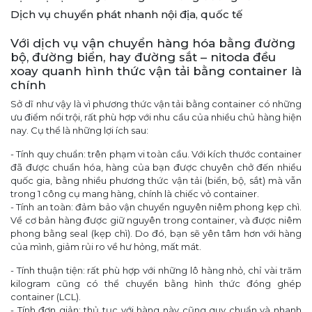
Dịch vụ chuyển phát nhanh nội địa, quốc tế
Với dịch vụ vận chuyển hàng hóa bằng đường
bộ, đường biển, hay đường sắt – nitoda đều
xoay quanh hình thức vận tải bằng container là
chính
Sở dĩ như vậy là vì phương thức vận tải bằng container có những
ưu điểm nổi trội, rất phù hợp với nhu cầu của nhiều chủ hàng hiện
nay. Cụ thể là những lợi ích sau:
- Tính quy chuẩn: trên phạm vi toàn cầu. Với kích thước container
đã được chuẩn hóa, hàng của bạn được chuyên chở đến nhiều
quốc gia, bằng nhiều phương thức vận tải (biển, bộ, sắt) mà vẫn
trong 1 công cụ mang hàng, chính là chiếc vỏ container.
- Tính an toàn: đảm bảo vận chuyển nguyên niêm phong kẹp chì.
Về cơ bản hàng được giữ nguyên trong container, và được niêm
phong bằng seal (kẹp chì). Do đó, bạn sẽ yên tâm hơn với hàng
của mình, giảm rủi ro về hư hỏng, mất mát.
- Tính thuận tiện: rất phù hợp với những lô hàng nhỏ, chỉ vài trăm
kilogram cũng có thể chuyển bằng hình thức đóng ghép
container (LCL).
- Tính đơn giản: thủ tục với hàng này cũng quy chuẩn và nhanh