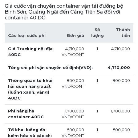
Giá cước vận chuyển container vận tải đường bộ
Bình Sơn, Quảng Ngãi đến Cảng Tiên Sa đối với
container 40'DC
Số
Thành
Các loại cước phí
Đơn giá
lượng
tiền
Giá Trucking nội địa
4,710,000
1
4,710,000
40DC
VND/CONT
Tổng chi phí vận chuyển cố định(VND):
4,710,000
Thông quan tờ khai
800,000
1
800,000
hải quan hàng xuất
VND/CONT
(luồng xanh, vàng)
40DC
Phí nâng hạ
1,700,000
1
1,700,000
container 40DC
VND/CONT
Tờ khai luồng đỏ
500,000
1
500,000
kiểm hóa và các chi
VND/CONT