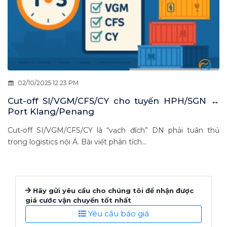
02/10/2025 12:23 PM
Cut-off SI/VGM/CFS/CY cho tuyến HPH/SGN ↔
Port Klang/Penang
Cut-off SI/VGM/CFS/CY là “vạch đích” DN phải tuân thủ
trong logistics nội Á. Bài viết phân tích...
Hãy gửi yêu cầu cho chúng tôi để nhận được
giá cước vận chuyển tốt nhất
Yêu cầu báo giá