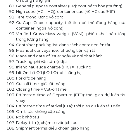
ôn đóng hàng lạnh
General purpose container (GP): cont bách hóa (thường)
High cube (HC = HQ): container cao (40’HC cao 9’6’’)
Tare: trọng lượng vỏ cont
Cu-Cap: Cubic capacity: thể tích có thể đóng hàng của
container (ngoài vỏ cont)
Verified Gross Mass weight (VGM): phiếu khai báo tổng
trọng lượng hàng
Container packing list: danh sách container lên tàu
Means of conveyance: phương tiện vận tải
Place and date of issue: ngày và nơi phát hành
Trucking: phí vận tải nội địa
Inland haulauge charge (IHC) = Trucking
Lift On-Lift Off (LO-LO): phí nâng hạ
Forklift: xe nâng
Cut-off time: giờ cắt máng
Closing time = Cut-off time
Estimated time of Departure (ETD): thời gian dự kiến tàu
chạy
Estimated time of arrival (ETA): thời gian dự kiến tàu đến
Omit: tàu không cập cảng
Roll: nhỡ tàu
Delay: trì trệ, chậm so với lịch tàu
Shipment terms: điều khoản giao hàng