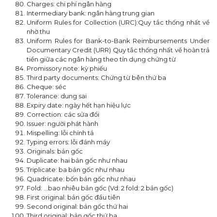
Charges: chi phí ngân hàng
Intermediary bank: ngân hàng trung gian
Uniform Rules for Collection (URC):Quy tắc thống nhất về
nhờ thu
Uniform Rules for Bank-to-Bank Reimbursements Under
Documentary Credit (URR) Quy tắc thống nhất về hoàn trả
tiền giữa các ngân hàng theo tín dụng chứng từ
Promissory note: kỳ phiếu
Third party documents: Chứng từ bên thứ ba
Cheque: séc
Tolerance: dung sai
Expiry date: ngày hết hạn hiệu lực
Correction: các sửa đổi
Issuer: người phát hành
Mispelling: lỗi chính tả
Typing errors: lỗi đánh máy
Originals: bản gốc
Duplicate: hai bản gốc như nhau
Triplicate: ba bản gốc như nhau
Quadricate: bốn bản gốc như nhau
Fold: …bao nhiêu bản gốc (Vd: 2 fold: 2 bản gốc)
First original: bản gốc đầu tiên
Second original: bản gốc thứ hai
Third original: bản gốc thứ ba