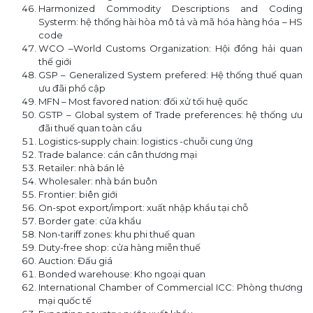
Harmonized Commodity Descriptions and Coding
Systerm: hệ thống hài hòa mô tả và mã hóa hàng hóa – HS
code
WCO –World Customs Organization: Hội đồng hải quan
thế giới
GSP – Generalized System prefered: Hệ thống thuế quan
ưu đãi phổ cập
MFN – Most favored nation: đối xử tối huệ quốc
GSTP – Global system of Trade preferences: hệ thống ưu
đãi thuế quan toàn cầu
Logistics-supply chain: logistics -chuỗi cung ứng
Trade balance: cán cân thương mại
Retailer: nhà bán lẻ
Wholesaler: nhà bán buôn
Frontier: biên giới
On-spot export/import: xuất nhập khẩu tại chỗ
Border gate: cửa khẩu
Non-tariff zones: khu phi thuế quan
Duty-free shop: cửa hàng miễn thuế
Auction: Đấu giá
Bonded warehouse: Kho ngoại quan
International Chamber of Commercial ICC: Phòng thương
mại quốc tế