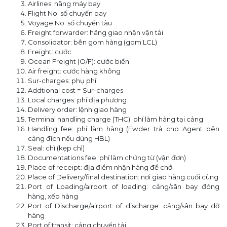
Airlines: hãng máy bay
Flight No: số chuyến bay
Voyage No: số chuyến tàu
Freight forwarder: hãng giao nhận vận tải
Consolidator: bên gom hàng (gom LCL)
Freight: cước
Ocean Freight (O/F): cước biển
Air freight: cước hàng không
Sur-charges: phụ phí
Addtional cost = Sur-charges
Local charges: phí địa phương
Delivery order: lệnh giao hàng
Terminal handling charge (THC): phí làm hàng tại cảng
Handling fee: phí làm hàng (Fwder trả cho Agent bên
cảng đích nếu dùng HBL)
Seal: chì (kẹp chì)
Documentations fee: phí làm chứng từ (vận đơn)
Place of receipt: địa điểm nhận hàng để chở
Place of Delivery/final destination: nơi giao hàng cuối cùng
Port of Loading/airport of loading: cảng/sân bay đóng
hàng, xếp hàng
Port of Discharge/airport of discharge: cảng/sân bay dỡ
hàng
Port of transit: cảng chuyển tải