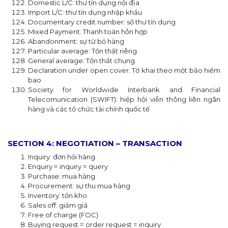
Domestic L/C: thư tín dụng nội địa
Import L/C: thư tín dụng nhập khẩu
Documentary credit number: số thư tín dụng
Mixed Payment: Thanh toán hỗn hợp
Abandonment: sự từ bỏ hàng
Particular average: Tổn thất riêng
General average
:
Tổn thất chung
Declaration under open cover: Tờ khai theo một bảo hiểm
bao
Society for Worldwide Interbank and Financial
Telecomunication (SWIFT): hiệp hội viễn thông liên ngân
hàng và các tổ chức tài chính quốc tế
SECTION 4: NEGOTIATION – TRANSACTION
Inquiry: đơn hỏi hàng
Enquiry = inquiry = query
Purchase: mua hàng
Procurement: sự thu mua hàng
Inventory: tồn kho
Sales off: giảm giá
Free of charge (FOC)
Buying request = order request = inquiry