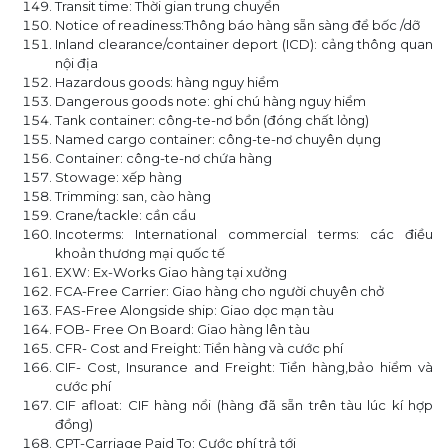
Transit time: Thời gian trung chuyển
Notice of readiness:Thông báo hàng sẵn sàng để bốc /dỡ
Inland clearance/container deport (ICD): cảng thông quan
nội địa
Hazardous goods: hàng nguy hiểm
Dangerous goods note: ghi chú hàng nguy hiểm
Tank container: công-te-nơ bồn (đóng chất lỏng)
Named cargo container: công-te-nơ chuyên dụng
Container: công-te-nơ chứa hàng
Stowage: xếp hàng
Trimming: san, cào hàng
Crane/tackle: cần cẩu
Incoterms: International commercial terms: các điều
khoản thương mại quốc tế
EXW: Ex-Works Giao hàng tại xưởng
FCA-Free Carrier: Giao hàng cho người chuyên chở
FAS-Free Alongside ship: Giao dọc mạn tàu
FOB- Free On Board: Giao hàng lên tàu
CFR- Cost and Freight: Tiền hàng và cước phí
CIF- Cost, Insurance and Freight: Tiền hàng,bảo hiểm và
cước phí
CIF afloat: CIF hàng nổi (hàng đã sẵn trên tàu lúc kí hợp
đồng)
CPT-Carriage Paid To: Cước phí trả tới