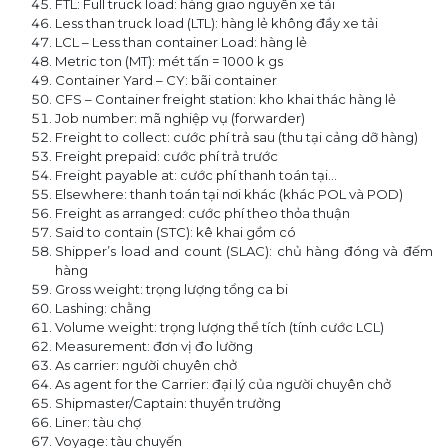
FTL: Full truck load: hàng giao nguyên xe tải
Less than truck load (LTL): hàng lẻ không đầy xe tải
LCL – Less than container Load: hàng lẻ
Metric ton (MT): mét tấn = 1000 k gs
Container Yard – CY: bãi container
CFS – Container freight station: kho khai thác hàng lẻ
Job number: mã nghiệp vụ (forwarder)
Freight to collect: cước phí trả sau (thu tại cảng dỡ hàng)
Freight prepaid: cước phí trả trước
Freight payable at: cước phí thanh toán tại…
Elsewhere: thanh toán tại nơi khác (khác POL và POD)
Freight as arranged: cước phí theo thỏa thuận
Said to contain (STC): kê khai gồm có
Shipper’s load and count (SLAC): chủ hàng đóng và đếm
hàng
Gross weight: trọng lượng tổng ca bi
Lashing: chằng
Volume weight: trọng lượng thể tích (tính cước LCL)
Measurement: đơn vị đo lường
As carrier: người chuyên chở
As agent for the Carrier: đại lý của người chuyên chở
Shipmaster/Captain: thuyền trưởng
Liner: tàu chợ
Voyage: tàu chuyến