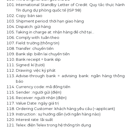
International Standby Letter of Credit: Quy tắc thực hành
Tín dụng dự phòng quốc tế (ISP 98)
Copy: bản sao
Shipment period: thời hạn giao hàng
Dispatch: gửi hàng
Taking in charge at: nhận hàng để chở tại…
Comply with: tuân theo
Field: trường (thông tin)
Transfer: chuyển tiền
Bank slip: biên lai chuyển tiền
Bank receipt = bank slip
Signed: kí (tươi)
Drawing: việc ký phát
Advise-through bank = advising bank: ngân hàng thông
báo
Currency code: mã đồng tiền
Sender : người gửi (điện)
Receiver: người nhận (điện)
Value Date: ngày giá trị
Ordering Customer: khách hàng yêu cầu (~applicant)
Instruction : sự hướng dẫn (với ngân hàng nào)
Interest rate: lãi suất
Telex: điện Telex trong hệ thống tín dụng