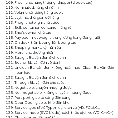
Free hand: hàng thường (shipper tự book tàu)
Nominated: hàng chỉ định
Volume: số lượng hàng book
Laytime: thời gian dỡ hàng
Freight note: ghi chú cước
Bulk container: container hàng rời
Ship’s owner: chủ tàu
Payload = net weight: trọng lượng hàng đóng (ruột)
On deck: trên boong, lên boong tàu
Shipping marks: ký mã hiệu
Merchant: thương nhân
Straight BL: vận đơn đích danh
Bearer BL: vận đơn vô danh
Unclean BL: vận đơn không hoàn hảo (Clean BL: vận đơn
hoàn hảo)
Straight BL: vận đơn đích danh
Through BL: vận đơn chở suốt
Negotiable: chuyển nhượng được
Non-negotiable: không chuyển nhượng được
Port-port: giao từ cảng đến cảng
Door-Door: giao từ kho đến kho
Service type (SVC Type): loại dịch vụ (VD: FCL/LCL)
Service mode (SVC Mode): cách thức dịch vụ (VD: CY/CY)
Charterer: người thuê tàu