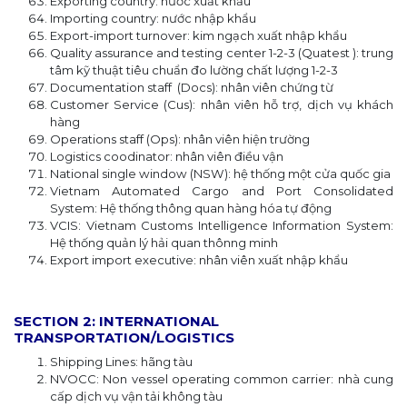
Exporting country: nước xuất khẩu
Importing country: nước nhập khẩu
Export-import turnover: kim ngạch xuất nhập khẩu
Quality assurance and testing center 1-2-3 (Quatest ): trung
tâm kỹ thuật tiêu chuẩn đo lường chất lượng 1-2-3
Documentation staff (Docs): nhân viên chứng từ
Customer Service (Cus): nhân viên hỗ trợ, dịch vụ khách
hàng
Operations staff (Ops): nhân viên hiện trường
Logistics coodinator: nhân viên điều vận
National single window (NSW): hệ thống một cửa quốc gia
Vietnam Automated Cargo and Port Consolidated
System: Hệ thống thông quan hàng hóa tự động
VCIS: Vietnam Customs Intelligence Information System:
Hệ thống quản lý hải quan thônng minh
Export import executive: nhân viên xuất nhập khẩu
SECTION 2: INTERNATIONAL
TRANSPORTATION/LOGISTICS
Shipping Lines: hãng tàu
NVOCC: Non vessel operating common carrier: nhà cung
cấp dịch vụ vận tải không tàu