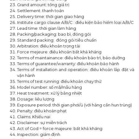
Grand amount: tổng giá trị
Settlement: thanh toán
Delivery time: thời gian giao hàng
Institute cargo clause A/B/C : điều kiện bảo hiểm loại A/B/C
Lead time: thời gian làm hàng
Packing/packaging: bao bì, đóng gói
Standard packing: đóng gói tiêu chuẩn
Arbitration: điều khoản trọng tài
Force mejeure: điều khoản bất khả kháng
Terms of maintainance: điều khoản bào trì, bảo dưỡng
Terms of guarantee/warranty: điều khoản bảo hành
Terms of installation and operation: điều khoản lắp đặt và
vận hành
Terms of test running: điều khoản chạy thử
Model number: số mã/mẫu hàng
Heat treatment: xử lý bằng nhiệt
Dosage: liều lượng
Exposure period: thời gian phơi/ủ (với hàng cần hun trùng)
Penalty: điều khoản phạt
Claims: Khiếu nại
Disclaimer: sự miễn trách
Act of God = force majeure: bất khả kháng
Inspection: giám định