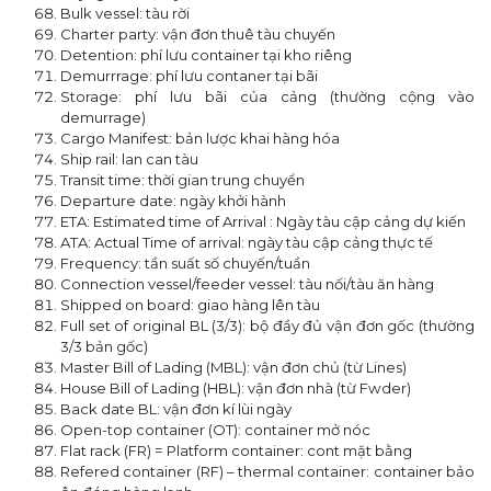
Bulk vessel: tàu rời
Charter party: vận đơn thuê tàu chuyến
Detention: phí lưu container tại kho riêng
Demurrrage: phí lưu contaner tại bãi
Storage: phí lưu bãi của cảng (thường cộng vào
demurrage)
Cargo Manifest: bản lược khai hàng hóa
Ship rail: lan can tàu
Transit time: thời gian trung chuyển
Departure date: ngày khởi hành
ETA: Estimated time of Arrival : Ngày tàu cập cảng dự kiến
ATA: Actual Time of arrival: ngày tàu cập cảng thực tế
Frequency: tần suất số chuyến/tuần
Connection vessel/feeder vessel: tàu nối/tàu ăn hàng
Shipped on board: giao hàng lên tàu
Full set of original BL (3/3): bộ đầy đủ vận đơn gốc (thường
3/3 bản gốc)
Master Bill of Lading (MBL): vận đơn chủ (từ Lines)
House Bill of Lading (HBL): vận đơn nhà (từ Fwder)
Back date BL: vận đơn kí lùi ngày
Open-top container (OT): container mở nóc
Flat rack (FR) = Platform container: cont mặt bằng
Refered container (RF) – thermal container: container bảo