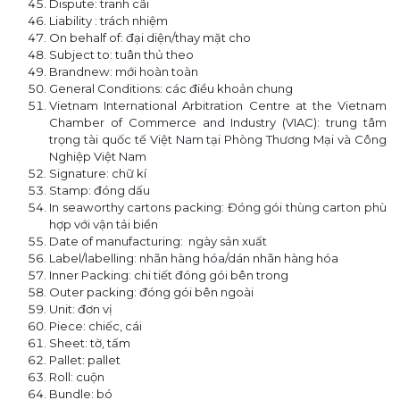
Dispute: tranh cãi
Liability : trách nhiệm
On behalf of: đại diện/thay mặt cho
Subject to: tuân thủ theo
Brandnew: mới hoàn toàn
General Conditions: các điều khoản chung
Vietnam International Arbitration Centre at the Vietnam
Chamber of Commerce and Industry (VIAC): trung tâm
trọng tài quốc tế Việt Nam tại Phòng Thương Mại và Công
Nghiệp Việt Nam
Signature: chữ kí
Stamp: đóng dấu
In seaworthy cartons packing: Đóng gói thùng carton phù
hợp với vận tải biển
Date of manufacturing: ngày sản xuất
Label/labelling: nhãn hàng hóa/dán nhãn hàng hóa
Inner Packing: chi tiết đóng gói bên trong
Outer packing: đóng gói bên ngoài
Unit: đơn vị
Piece: chiếc, cái
Sheet: tờ, tấm
Pallet: pallet
Roll: cuộn
Bundle: bó