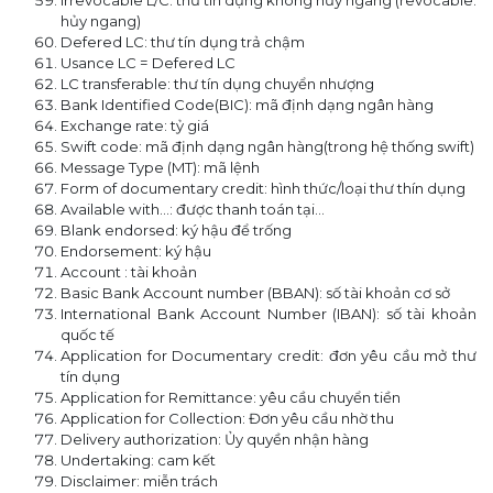
Irrevocable L/C: thư tín dụng không hủy ngang (revocable:
hủy ngang)
Defered LC: thư tín dụng trả chậm
Usance LC = Defered LC
LC transferable: thư tín dụng chuyển nhượng
Bank Identified Code(BIC): mã định dạng ngân hàng
Exchange rate: tỷ giá
Swift code: mã định dạng ngân hàng(trong hệ thống swift)
Message Type (MT): mã lệnh
Form of documentary credit: hình thức/loại thư thín dụng
Available with…: được thanh toán tại…
Blank endorsed: ký hậu để trống
Endorsement: ký hậu
Account : tài khoản
Basic Bank Account number (BBAN): số tài khoản cơ sở
International Bank Account Number (IBAN): số tài khoản
quốc tế
Application for Documentary credit: đơn yêu cầu mở thư
tín dụng
Application for Remittance: yêu cầu chuyển tiền
Application for Collection: Đơn yêu cầu nhờ thu
Delivery authorization: Ủy quyền nhận hàng
Undertaking: cam kết
Disclaimer: miễn trách