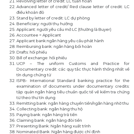
Revolving letter of credit: LC tuần hoàn
Advanced letter of credit/ Red clause letter of credit: LC
điều khoản đỏ
Stand by letter of credit: LC dự phòng
Beneficiary: người thụ hưởng
Applicant: người yêu cầu mở LC (thường là Buyer)
Accountee = Applicant
Applicant bank:ngân hàng yêu cầu phát hành
Reimbursing bank: ngân hàng bồi hoàn
Drafts: hối phiếu
Bill of exchange: hối phiếu
UCP – The uniform Customs and Practice for
Documentary credit: các quy tắc thực hành thống nhất về
tín dụng chứng từ
ISPB- International Standard banking practice for the
examination of documents under documentary credits:
tập quán ngân hàng tiêu chuẩn quốc tế về kiểm tra chứng
từ theo thư tín dụng
Remitting bank: ngân hàng chuyển tiền/ngân hàng nhờ thu
Collecting bank: ngân hàng thu hộ
Paying bank: ngân hàng trả tiền
Claiming bank: ngân hàng đòi tiền
Presenting Bank: Ngân hàng xuất trình
Nominated Bank :Ngân hàng được chỉ định