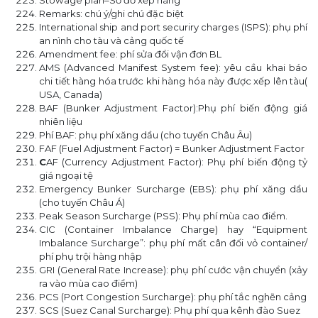
Remarks: chú ý/ghi chú đặc biệt
International ship and port securiry charges (ISPS): phụ phí
an nình cho tàu và cảng quốc tế
Amendment fee: phí sửa đổi vận đơn BL
AMS (Advanced Manifest System fee): yêu cầu khai báo
chi tiết hàng hóa trước khi hàng hóa này được xếp lên tàu(
USA, Canada)
BAF (Bunker Adjustment Factor):Phụ phí biến động giá
nhiên liệu
Phí BAF: phụ phí xăng dầu (cho tuyến Châu Âu)
FAF (Fuel Adjustment Factor) = Bunker Adjustment Factor
C
AF (Currency Adjustment Factor): Phụ phí biến động tỷ
giá ngoại tệ
Emergency Bunker Surcharge (EBS): phụ phí xăng dầu
(cho tuyến Châu Á)
Peak Season Surcharge (PSS): Phụ phí mùa cao điểm.
CIC (Container Imbalance Charge) hay “Equipment
Imbalance Surcharge”: phụ phí mất cân đối vỏ container/
phí phụ trội hàng nhập
GRI (General Rate Increase): phụ phí cước vận chuyển (xảy
ra vào mùa cao điểm)
PCS (Port Congestion Surcharge): phụ phí tắc nghẽn cảng
SCS (Suez Canal Surcharge): Phụ phí qua kênh đào Suez