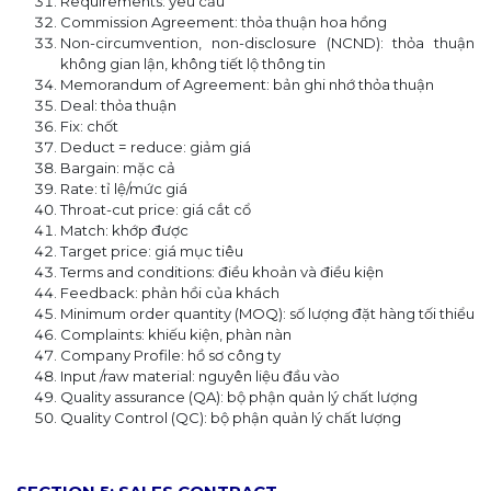
Requirements: yêu cầu
Commission Agreement: thỏa thuận hoa hồng
Non-circumvention, non-disclosure (NCND): thỏa thuận
không gian lận, không tiết lộ thông tin
Memorandum of Agreement: bản ghi nhớ thỏa thuận
Deal: thỏa thuận
Fix: chốt
Deduct = reduce: giảm giá
Bargain: mặc cả
Rate: tỉ lệ/mức giá
Throat-cut price: giá cắt cổ
Match: khớp được
Target price: giá mục tiêu
Terms and conditions: điều khoản và điều kiện
Feedback: phản hồi của khách
Minimum order quantity (MOQ): số lượng đặt hàng tối thiểu
Complaints: khiếu kiện, phàn nàn
Company Profile: hồ sơ công ty
Input /raw material: nguyên liệu đầu vào
Quality assurance (QA): bộ phận quản lý chất lượng
Quality Control (QC): bộ phận quản lý chất lượng