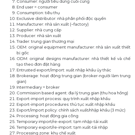
Consumer: người tiêu dùng cuối cùng
End user = consumer
Consumption: tiêu thụ
Exclusive distributor: nhà phân phối độc quyền
Manufacturer: nhà sản xuất (~factory)
Supplier: nhà cung cấp
Producer: nhà sản xuất
Trader: trung gian thương mại
OEM: original equipment manufacturer: nhà sản xuất thiết
bị gốc
ODM: original designs manufacturer: nhà thiết kế và chế
tạo theo đơn đặt hàng
Entrusted export/import: xuất nhập khẩu ủy thác
Brokerage: hoạt động trung gian (broker-người làm trung
gian)
Intermediary = broker
Commission based agent: đại lý trung gian (thu hoa hồng)
Export-import process: quy trình xuất nhập khẩu
Export-import procedures: thủ tục xuất nhập khẩu
Export/import policy: chính sách xuất/nhập khẩu (3 mức)
Processing: hoạt động gia công
Temporary import/re-export: tạm nhập-tái xuất
Temporary export/re-import: tạm xuất-tái nhập
Processing zone: khu chế xuất