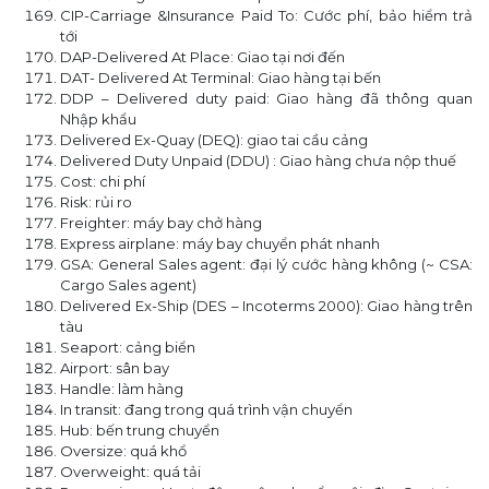
CIP-Carriage &Insurance Paid To: Cước phí, bảo hiểm trả
tới
DAP-Delivered At Place: Giao tại nơi đến
DAT- Delivered At Terminal: Giao hàng tại bến
DDP – Delivered duty paid: Giao hàng đã thông quan
Nhập khẩu
Delivered Ex-Quay (DEQ): giao tai cầu cảng
Delivered Duty Unpaid (DDU) : Giao hàng chưa nộp thuế
Cost: chi phí
Risk: rủi ro
Freighter: máy bay chở hàng
Express airplane: máy bay chuyển phát nhanh
GSA: General Sales agent: đại lý cước hàng không (~ CSA:
Cargo Sales agent)
Delivered Ex-Ship (DES – Incoterms 2000): Giao hàng trên
tàu
Seaport: cảng biển
Airport: sân bay
Handle: làm hàng
In transit: đang trong quá trình vận chuyển
Hub: bến trung chuyển
Oversize: quá khổ
Overweight: quá tải