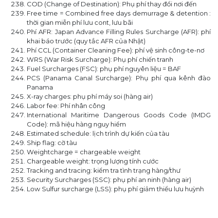
COD (Change of Destination): Phụ phí thay đổi nơi đến
Free time = Combined free days demurrage & detention :
thời gian miễn phí lưu cont, lưu bãi
Phí AFR: Japan Advance Filling Rules Surcharge (AFR): phí
khai báo trước (quy tắc AFR của Nhật)
Phí CCL (Container Cleaning Fee): phí vệ sinh công-te-nơ
WRS (War Risk Surcharge): Phụ phí chiến tranh
Fuel Surcharges (FSC): phụ phí nguyên liệu = BAF
PCS (Panama Canal Surcharge): Phụ phí qua kênh đào
Panama
X-ray charges: phụ phí máy soi (hàng air)
Labor fee: Phí nhân công
International Maritime Dangerous Goods Code (IMDG
Code): mã hiệu hàng nguy hiểm
Estimated schedule: lịch trình dự kiến của tàu
Ship flag: cờ tàu
Weightcharge = chargeable weight
Chargeable weight: trọng lượng tính cước
Tracking and tracing: kiểm tra tình trạng hàng/thư
Security Surcharges (SSC): phụ phí an ninh (hàng air)
Low Sulfur surcharge (LSS): phụ phí giảm thiểu lưu huỳnh