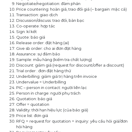
Negotiate/negotiation: đàm phán
Price countering: hoàn giá, trao đổi giá (~ bargain: mặc cả)
Transaction: giao dịch
Discussion/discuss: trao đổi, bàn bạc
Co-operate: hợp tác
Sign: kí kết
Quote: báo giá
Release order: đặt hàng (ai)
Give sb order: cho ai đơn đặt hàng
Assurance: sự đảm bảo
Sample: mẫu hàng (kiểm tra chất lượng)
Discount: giảm giá (request for discount/offer a discount)
Trial order : đơn đặt hàng thử
Underbilling: giảm giá trị hàng trên invoice
Undervalue = Underbilling
PIC – person in contact: người liên lạc
Person in charge: người phụ trách
Quotation: báo giá
Offer = quotation
Validity: thời hạn hiệu lực (của báo giá)
Price list: đơn giá
RFQ = request for quotation = inquiry: yêu cầu hỏi giá/đơn
hỏi hàng