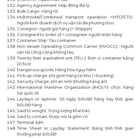
Agency Agreement: Hợp đồng đại lý
Bulk Cargo: Hàng rời
Multimodal/Combined transport operation =MTO/CTO:
Người kinh doanh dịch vụ vận tải đa phương thức
Consignor: người gửi hàng (= Shipper)
Consigned to order of = consignee: người nhận hàng
Container Ship: Tàu container
Non Vessel Operating Common Carrier (NVOCC) : Người
vận tải công cộng không tàu
Twenty feet equivalent unit (TEU ): Đơn vị container bằng
20 foot
Dangerous goods: Hàng hóa nguy hiểm
Pick up charge: phí gom hàng tại kho (~trucking)
Security charge: phí an ninh (thường hàng air)
International Maritime Organization (IMO):Tổ chức hàng
hải quốc tế
Laydays or laytime: Số ngày bốc/dỡ hàng hay thời gian
bốc/dỡ hàng
Said to weight: Trọng lượng khai báo
Said to contain: Được nói là gồm có
Terminal: bến
Time Sheet or Layday Statement: Bảng tính thời gian
thưởng phạt bốc/dỡ