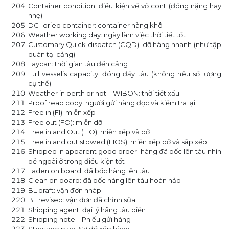
Container condition: điều kiện về vỏ cont (đóng nặng hay
nhẹ)
DC- dried container: container hàng khô
Weather working day: ngày làm việc thời tiết tốt
Customary Quick dispatch (CQD): dỡ hàng nhanh (như tập
quán tại cảng)
Laycan: thời gian tàu đến cảng
Full vessel’s capacity: đóng đầy tàu (không nêu số lượng
cụ thể)
Weather in berth or not – WIBON: thời tiết xấu
Proof read copy: người gửi hàng đọc và kiểm tra lại
Free in (FI): miễn xếp
Free out (FO): miễn dỡ
Free in and Out (FIO): miễn xếp và dỡ
Free in and out stowed (FIOS): miễn xếp dỡ và sắp xếp
Shipped in apparent good order: hàng đã bốc lên tàu nhìn
bề ngoài ở trong điều kiện tốt
Laden on board: đã bốc hàng lên tàu
Clean on board: đã bốc hàng lên tàu hoàn hảo
BL draft: vận đơn nháp
BL revised: vận đơn đã chỉnh sửa
Shipping agent: đại lý hãng tàu biển
Shipping note – Phiếu gửi hàng
Stowage plan–Sơ đồ xếp hàng