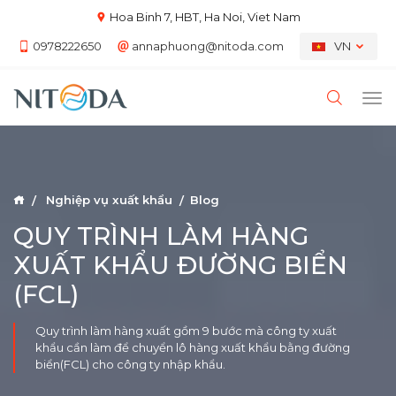
Hoa Binh 7, HBT, Ha Noi, Viet Nam
0978222650
annaphuong@nitoda.com
VN
Nghiệp vụ xuất khẩu
Blog
QUY TRÌNH LÀM HÀNG
XUẤT KHẨU ĐƯỜNG BIỂN
(FCL)
Quy trình làm hàng xuất gồm 9 bước mà công ty xuất
khẩu cần làm để chuyển lô hàng xuất khẩu bằng đường
biển(FCL) cho công ty nhập khẩu.