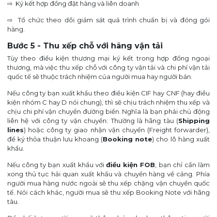
⇨ Ký kết hợp đồng đặt hàng và liên doanh
⇨ Tổ chức theo dõi giám sát quá trình chuẩn bị và đóng gói
hàng.
Bước 5 - Thu xếp chỗ với hãng vận tải
Tùy theo điều kiện thương mại ký kết trong hợp đồng ngoại
thương, mà việc thu xếp chỗ với công ty vận tải và chi phí vận tải
quốc tế sẽ thuộc trách nhiệm của người mua hay người bán.
Nếu công ty bạn xuất khẩu theo điều kiện CIF hay CNF (hay điều
kiện nhóm C hay D nói chung), thì sẽ chịu trách nhiệm thu xếp và
chịu chi phí vận chuyển đường biển. Nghĩa là bạn phải chủ động
liên hệ với công ty vận chuyển: Thường là hãng tàu (
Shipping
lines
) hoặc công ty giao nhận vận chuyển (Freight forwarder),
để ký thỏa thuận lưu khoang (
Booking note
) cho lô hàng xuất
khẩu.
Nếu công ty bạn xuất khẩu với
điều kiện FOB
, bạn chỉ cần làm
xong thủ tục hải quan xuất khẩu và chuyển hàng về cảng. Phía
người mua hàng nước ngoài sẽ thu xếp chặng vận chuyển quốc
tế. Nói cách khác, người mua sẽ thu xếp Booking Note với hãng
tàu.