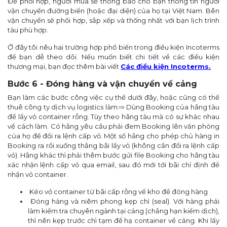
Để phối hợp, người mua sẽ thông báo cho bạn thông tin người
vận chuyển đường biển (hoặc đại diện) của họ tại Việt Nam. Bên
vận chuyển sẽ phối hợp, sắp xếp và thống nhất với bạn lịch trình
tàu phù hợp.
Ở đây tôi nêu hai trường hợp phổ biến trong điều kiện Incoterms
để bạn dễ theo dõi. Nếu muốn biết chi tiết về các điều kiện
thương mại, bạn đọc thêm bài viết
Các điều kiện Incoterms.
Bước 6 - Đóng hàng và vận chuyển về cảng
Bạn làm các bước công việc cụ thể dưới đây, hoặc cũng có thể
thuê công ty dịch vụ logistics làm:⇨ Dùng Booking của hãng tàu
để lấy vỏ container rỗng. Tùy theo hãng tàu mà có sự khác nhau
về cách làm. Có hãng yêu cầu phải đem Booking lên văn phòng
của họ để đổi ra lệnh cấp vỏ. Một số hãng cho phép chủ hàng in
Booking ra rồi xuống thẳng bãi lấy vỏ (không cần đổi ra lệnh cấp
vỏ). Hãng khác thì phải thêm bước gửi file Booking cho hãng tàu
xác nhận lệnh cấp vỏ qua email, sau đó mới tới bãi chỉ định để
nhận vỏ container.
Kéo vỏ container từ bãi cấp rỗng về kho để đóng hàng
Đóng hàng và niêm phong kẹp chì (seal). Với hàng phải
làm kiểm tra chuyên ngành tại cảng (chẳng hạn kiểm dịch),
thì nên kẹp trước chì tạm để hạ container về cảng. Khi lấy