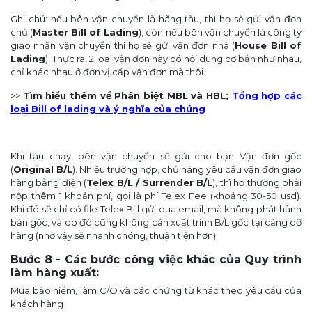
Ghi chú: nếu bên vận chuyển là hãng tàu, thì họ sẽ gửi vận đơn
chủ (
Master Bill of Lading
), còn nếu bên vận chuyển là công ty
giao nhận vận chuyển thì họ sẽ gửi vận đơn nhà (
House Bill of
Lading
). Thực ra, 2 loại vận đơn này có nội dung cơ bản như nhau,
chỉ khác nhau ở đơn vị cấp vận đơn mà thôi.
>>
Tìm hiểu thêm về Phân biệt MBL và HBL;
Tổng hợp các
loại Bill of lading và ý nghĩa của chúng
Khi tàu chạy, bên vận chuyển sẽ gửi cho bạn Vận đơn gốc
(
Original B/L
). Nhiều trường hợp, chủ hàng yêu cầu vận đơn giao
hàng bằng điện (
Telex B/L / Surrender B/L
), thì họ thường phải
nộp thêm 1 khoản phí, gọi là phí Telex Fee (khoảng 30-50 usd).
Khi đó sẽ chỉ có file Telex Bill gửi qua email, mà không phát hành
bản gốc, và do đó cũng không cần xuất trình B/L gốc tại cảng dỡ
hàng (nhờ vậy sẽ nhanh chóng, thuận tiện hơn).
Bước 8 - Các bước công việc khác của Quy trình
làm hàng xuất:
Mua bảo hiểm, làm C/O và các chứng từ khác theo yêu cầu của
khách hàng