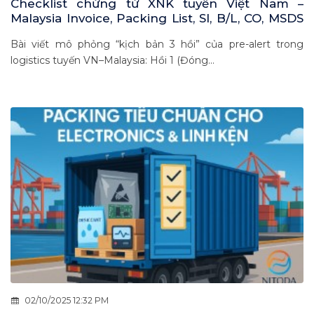
Checklist chứng từ XNK tuyến Việt Nam –
Malaysia Invoice, Packing List, SI, B/L, CO, MSDS
dưới góc nhìn phiên tòa hậu kiểm
Bài viết mô phỏng “kịch bản 3 hồi” của pre-alert trong
logistics tuyến VN–Malaysia: Hồi 1 (Đóng...
02/10/2025 12:32 PM