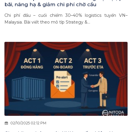
bãi, nâng hạ & giảm chi phí chờ cẩu
Chi phí đầu – cuối chiếm 30–40% logistics tuyến VN–
Malaysia. Bài viết theo mô típ Strategy &...
02/10/2025 02:12 PM