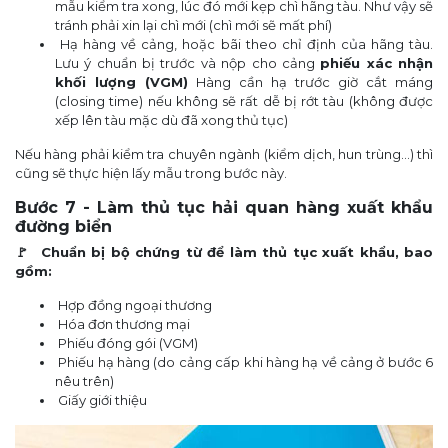
mẫu kiểm tra xong, lúc đó mới kẹp chì hãng tàu. Như vậy sẽ
tránh phải xin lại chì mới (chì mới sẽ mất phí)
Hạ hàng về cảng, hoặc bãi theo chỉ định của hãng tàu.
Lưu ý chuẩn bị trước và nộp cho cảng
phiếu xác nhận
khối lượng (VGM)
Hàng cần hạ trước giờ cắt máng
(closing time) nếu không sẽ rất dễ bị rớt tàu (không được
xếp lên tàu mặc dù đã xong thủ tục)
Nếu hàng phải kiểm tra chuyên ngành (kiểm dịch, hun trùng…) thì
cũng sẽ thực hiện lấy mẫu trong bước này.
Bước 7 - Làm thủ tục hải quan hàng xuất khẩu
đường biển
🚩 Chuẩn bị bộ chứng từ để làm thủ tục xuất khẩu, bao
gồm:
Hợp đồng ngoại thương
Hóa đơn thương mại
Phiếu đóng gói (VGM)
Phiếu hạ hàng (do cảng cấp khi hàng hạ về cảng ở bước 6
nêu trên)
Giấy giới thiệu