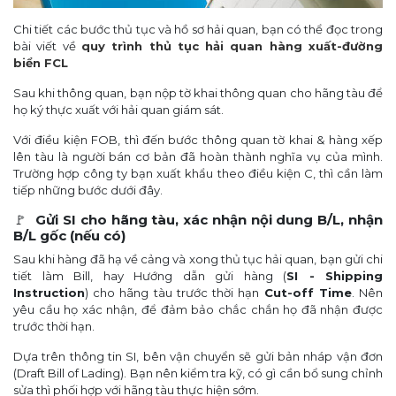
Chi tiết các bước thủ tục và hồ sơ hải quan, bạn có thể đọc trong
bài viết về
quy trình thủ tục hải quan hàng xuất-đường
biển FCL
Sau khi thông quan, bạn nộp tờ khai thông quan cho hãng tàu để
họ ký thực xuất với hải quan giám sát.
Với điều kiện FOB, thì đến bước thông quan tờ khai & hàng xếp
lên tàu là người bán cơ bản đã hoàn thành nghĩa vụ của mình.
Trường hợp công ty bạn xuất khẩu theo điều kiện C, thì cần làm
tiếp những bước dưới đây.
🚩
Gửi SI cho hãng tàu, xác nhận nội dung B/L, nhận
B/L gốc (nếu có)
Sau khi hàng đã hạ về cảng và xong thủ tục hải quan, bạn gửi chi
tiết làm Bill, hay Hướng dẫn gửi hàng (
SI - Shipping
Instruction
) cho hãng tàu trước thời hạn
Cut-off Time
. Nên
yêu cầu họ xác nhận, để đảm bảo chắc chắn họ đã nhận được
trước thời hạn.
Dựa trên thông tin SI, bên vận chuyển sẽ gửi bản nháp vận đơn
(Draft Bill of Lading). Bạn nên kiểm tra kỹ, có gì cần bổ sung chỉnh
sửa thì phối hợp với hãng tàu thực hiện sớm.