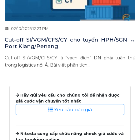
02/10/2025 12:23 PM
Cut-off SI/VGM/CFS/CY cho tuyến HPH/SGN ↔
Port Klang/Penang
Cut-off SI/VGM/CFS/CY là “vạch đích” DN phải tuân thủ
trong logistics nội Á. Bài viết phân tích...
Hãy gửi yêu cầu cho chúng tôi để nhận được
giá cước vận chuyển tốt nhất
Yêu cầu báo giá
Nitoda cung cấp chức năng check giá cước và
tạo booking online.