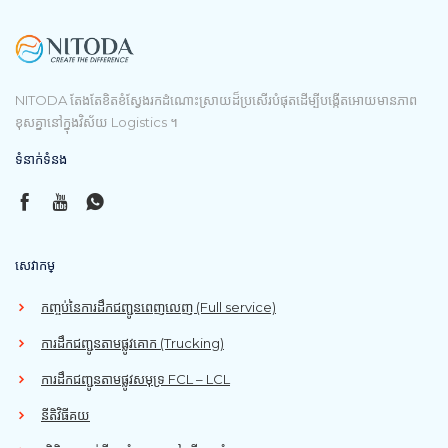
NITODA តែងតែខិតខំស្វែងរកដំណោះស្រាយដ៏ប្រសើរបំផុតដើម្បីបង្កើតអោយមានភាព
ខុសគ្នានៅក្នុងវិស័យ Logistics ។
ទំនាក់ទំនង
សេវាកម្
កញ្ចប់នៃការដឹកជញ្ជូនពេញលេញ (Full service)
ការដឹកជញ្ជូនតាមផ្លូវគោក (Trucking)
ការដឹកជញ្ជូនតាមផ្លូវសមុទ្រ FCL – LCL
នីតិវិធីគយ