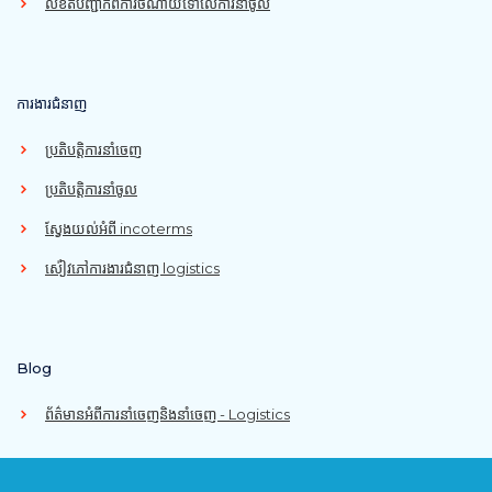
លិខិតបញ្ជាក់ពីការចំណាយទៅលើការនាំចូល
ការងារជំនាញ
ប្រតិបត្តិការនាំចេញ
ប្រតិបត្តិការនាំចូល
ស្វែងយល់អំពី incoterms
ស់ៀវភៅការងារជំនាញ logistics
Blog
ព័ត៌មានអំពីការនាំចេញនិងនាំចេញ - Logistics