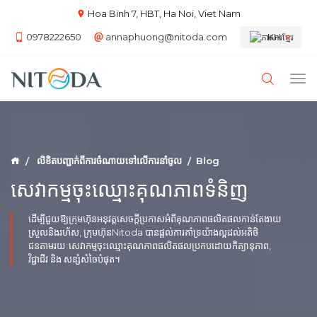
Hoa Binh 7, HBT, Ha Noi, Viet Nam
0978222650
annaphuong@nitoda.com
KH
លិខិតបញ្ជាក់ពីការចំណាយទៅលើការនាំចូល
Blog
សេវាកម្មចុះឈ្មោះគុណភាពទំនិញ
ដើម្បីជួយឱ្យក្រុមហ៊ុនអនុវត្តសេចក្តីប្រកាសអំពីគុណភាពផលិតផលកាន់តែងាយ
ស្រួលនិងរហ័ស, ក្រុមហ៊ុនNitoda បានផ្តល់ការគាំទ្រយ៉ាងល្អដល់អតិថិ
ជនតាមរយៈសេវាកម្មចុះឈ្មោះគុណភាពផលិតផលប្រកបដោយកិត្យានុភាព,
វិជ្ជាជីវ និង សន្សំសំចៃបំផុត។