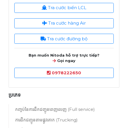
Tra cước biển LCL
Tra cước hàng Air
Tra cước đường bộ
Bạn muốn Nitoda hỗ trợ trực tiếp?
Gọi ngay
0978222650
ប្រភេទ
កញ្ចប់នៃការដឹកជញ្ជូនពេញលេញ (Full service)
ការដឹកជញ្ជូនតាមផ្លូវគោក (Trucking)