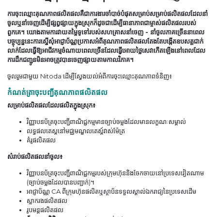
ការចុះឈ្មោះគុណភាពផលិតផលគឺជាការងារចាំបាច់បំផុតសម្រាប់សម្រាប់ផលិតផលដែលនាំ
ចូលឬនាំចេញដើម្បីផ្សព្វផ្សាយក្នុងស្រុកក៏ដូចជាដើម្បីធានាភាពជាម្ចាស់ផលិតផលរបស់
ពួកគេ។
យោងតាមការវាយតម្លៃទូទៅរបស់សហគ្រាសនាំចេញ - នាំចូលភាគច្រើននាពេល
បច្ចុប្បន្ននេះការស្នើសុំអាជ្ញាប័ណ្ណប្រកាសអំពីគុណភាពផលិតផលតែងតែបង្កើតឧបសគ្គជាក់
លាក់ដែលធ្វើឱ្យអាជីវកម្មចំណាយពេលច្រើនដែលធ្វើអោយថ្លៃសេវាកើតឡើងនៅពេលដែល
ការដឹកជញ្ជូនមិនអាចត្រូវបានចេញផ្សាយតាមកាលវិភាគ។
ចូលរួមជាមួយ Nitoda ដើម្បីស្វែងយល់អំពីការចុះឈ្មោះគុណភាពទំនិញ៖
កំណត់ត្រាចុះបញ្ជីគុណភាពផលិតផល
សម្រាប់ផលិតផលដែលផលិតក្នុងស្រុក៖
វិញ្ញាបនប័ត្រចុះបញ្ជីពាណិជ្ជកម្មមានច្បាប់ចម្លងដែលមានលក្ខណៈសម្គាល់
លទ្ធផលតេស្តនៅមជ្ឈមណ្ឌលតេស្ត៍វាស់ម៉ែត្រ
គំរូផលិតផល
សំរាប់ផលិតផលនាំចូល៖
វិញ្ញាបនប័ត្រចុះបញ្ជីពាណិជ្ជកម្មរបស់ក្រុមហ៊ុននិងចែកចាយនៅប្រទេសវៀតណាម
(ច្បាប់ចម្លងដែលបានបញ្ជាក់)។
អាជ្ញាប័ណ្ណ CA ពីក្រុមហ៊ុនផលិតឬស្ថាប័នទទួលស្គាល់ឯករាជ្យនៃប្រទេសដើម
ស្លាករងផលិតផល
រូបមន្តផលិតផល