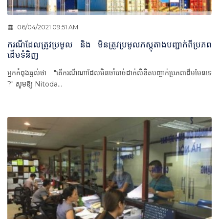
06/04/2021 09:51 AM
ករណីដែលត្រូវប្រមូល និង មិនត្រូវប្រមូលភស្តុតាងបញ្ជាក់ពីប្រភព
ដើមទំនិញ
អ្នកកំពុងឆ្ងល់ថា "តើករណីណាដែលមិនចាំបាច់ដាក់លិខិតបញ្ជាក់ប្រភពដើមមែនទេ
?" សូមឱ្យ Nitoda...