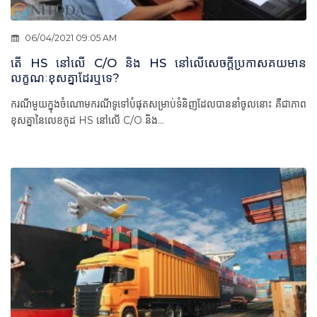
06/04/2021 09:05 AM
តើ HS នៅលើ C/O និង HS នៅលើសេចក្តីប្រកាសគយមាន
លក្ខណៈខុសគ្នាដែរឬទេ?
ករណីមួយក្នុងចំណោមករណីទូទៅបំផុតសម្រាប់ទំនិញដែលបាននាំចូលនោះ គឺជាភាព
ខុសគ្នានៃលេខកូដ HS នៅលើ C/O និង...