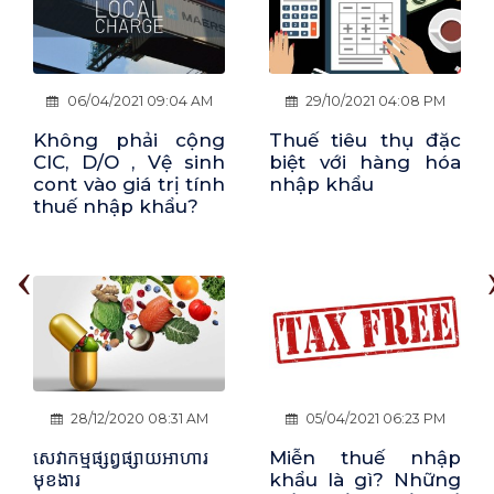
06/04/2021 09:04 AM
29/10/2021 04:08 PM
Không phải cộng
Thuế tiêu thụ đặc
CIC, D/O , Vệ sinh
biệt với hàng hóa
cont vào giá trị tính
nhập khẩu
thuế nhập khẩu?
‹
28/12/2020 08:31 AM
05/04/2021 06:23 PM
សេវាកម្មផ្សព្វផ្សាយអាហារ
Miễn thuế nhập
មុខងារ
khẩu là gì? Những