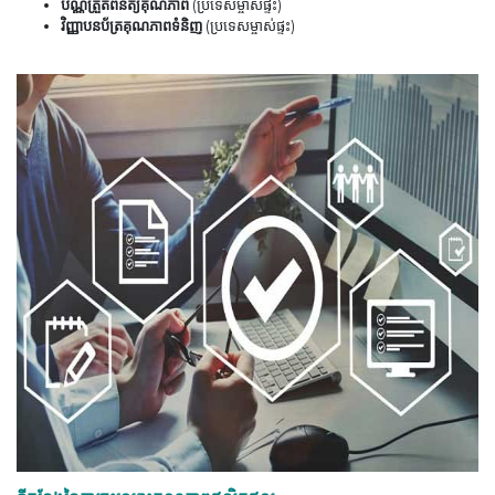
ប័ណ្ណត្រួតពិនិត្យគុណភាព
(ប្រទេសម្ចាស់ផ្ទះ)
វិញ្ញាបនប័ត្រគុណភាពទំនិញ
(ប្រទេសម្ចាស់ផ្ទះ)