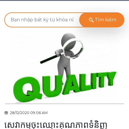
Tìm kiếm
28/12/2020 09:06 AM
សេវាកម្មចុះឈ្មោះគុណភាពទំនិញ