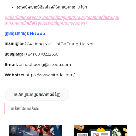
សម្រាប់អាហារបំប៉នបន្ថែមគឺចំណាយពេល 10 ថ្ងៃ។
ប្រសិនបើអ្នកមានចម្ងល់ ឬ មានការលំបាកក្នុងការចុះឈ្មោះគុណភាពផលិតផលសូម
ទាក់ទងមកយើងដើម្បីទទួលបានការពិគ្រោះយោបល់ភ្លាមៗ៖
ក្រុមហ៊ុនភាគហ៊ុន Nitoda
អាសយដ្ឋាន៖
204 Hong Mai, Hai Ba Trung, Ha Noi
លេខទូរសព្ទ៖
(+84)
0978222650
Email:
annaphuong@nitoda.com
Website:
https://www.nitoda.com/
សេវាកម្មចុះឈ្មោះគុណភាពទំនិញ
មាតិកាដែលទាក់ទង