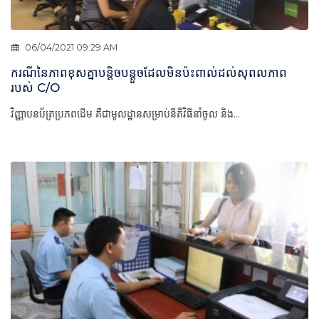
06/04/2021 09:29 AM
ករណីនៃភាពខុសគ្នាបន្តិចបន្តួចដែលមិនប៉ះពាល់ដល់សុពលភាព
របស់ C/O
វិញ្ញាបនប័ត្រប្រភពដើម គឺជាមូលដ្ឋានសម្រាប់នីតិវិធីនាំចូល និង...