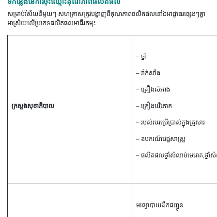
ទីកន្លែងនៃការចុះឈ្មោះគុណភាពផលិតផល
សម្រាប់
វិស័យ
នីមួយៗ សហគ្រាសត្រូវបង្ហាញពីគុណភាពផលិតផលនៅឯអាជ្ញាធរផ្សេងៗគ្នា
អាស្រ័យលើប្រភេទផលិតផលអាជីវក
ម្ម៖
– ថ្នាំ
– វ៉ាក់សាំង
– គ្រឿងសំអាង
ក្រសួង​សុខាភិបាល
– គ្រឿងបរិភោគ
– របស់របរប្រើប្រាស់ក្នុងគ្រួសារ
– ឧបករណ៍វេជ្ជសាស្ត្រ
– ផលិតផលថ្នាំសំលាប់មេរោគ,ថ្នាំសំលា
មធ្យោបាយដឹកជញ្ជូន