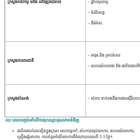
ក្រសួងកសិកម្ មនិង អភិវឌ្ឍន៍ជនបទ
– ថ្នាំ​បសុពេទ្យ
– ចំណីសត្វ
– ជីវម៉ាស
…
– អាវុធ និង គ្រាប់រំសេវ
ក្រសួងការពារជាតិ
– ឧបករណ៍យោធា និង ផលិតផលពិ
ក្រសួងសំណង់
– សំភារៈទាក់ទងនឹងការងារស៊ីវិលហេដ្ឋ
រយៈពេល
បញ្ចប់ទៅលើការចុះឈ្មោះគុណភាពទំនិញ
ផលិតផលដែលស្ថិតក្នុងក្រុម៖ អាហារទូទៅ,
សំបកបាវ
ខ្ចប់អាហារ, ឧបករណ៍អាហារ,
គ្រឿងផ្សំអាហារ, ការបន្ថែមចំណីអាហារគឺចំណាយពេលពី 3-5 ថ្ងៃ។