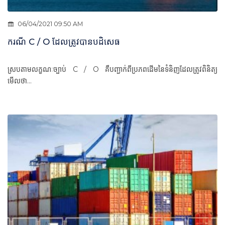
06/04/2021 09:50 AM
ករណី C / O ដែលត្រូវបានបដិសេធ
ស្របតាមលក្ខណៈច្បាប់ C / O គឺបញ្ជាក់ពីប្រភពដើមនៃទំនិញដែលត្រូវពិនិត្យ
មើលថា...