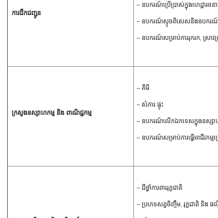
–
ឧបករណ៍ប្រើប្រាស់ក្នុងហេដ្ឋារចនា
ការដឹកជញ្ជូន
– ឧបករណ៍ស្ទូចពិសេសនិងឧបករណ៍
– ឧបករណ៍សម្រាប់ការរុករក,
ស្រាវជ្
– គីមី
– សំភារៈផ្ទុះ
ក្រសួងឧស្សាហកម្ម និង ពាណិជ្ជកម្ម
– ឧបករណ៍លើកឯកទេសក្នុងឧស្សាហ
– ឧបករណ៍សម្រាប់ការធ្វើអាជីវកម្មប្រេង
– ជីថ្នាំការពាររុក្ខជាតិ
– ប្រភេទសត្វចិញ្ចឹម, រុក្ខជាតិ 