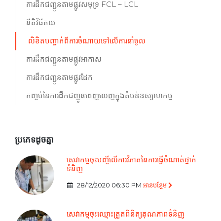
ការដឹកជញ្ជូនតាមផ្លូវសមុទ្រ FCL – LCL
នីតិវិធីគយ
លិខិតបញ្ជាក់ពីការចំណាយទៅលើការនាំចូល
ការដឹកជញ្ជូនតាមផ្កូវអាកាស
ការដឹកជញ្ជូនតាមផ្លូវដែក
កញ្ចប់នៃការដឹកជញ្ជូនពេញលេញក្នុងតំបន់ឧស្សាហកម្ម
ប្រភេទដូចគ្នា
សេវាកម្មចុះបញ្ចីលើការវិភាគនៃការធ្វើចំណាត់ថ្នាក់
ទំនិញ
28/12/2020 06:30 PM
អាន​បន្ថែម
សេវាកម្មចុះឈ្មោះត្រួតពិនិត្យគុណភាពទំនិញ