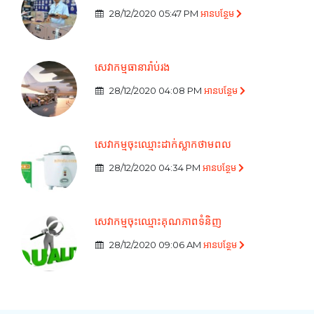
28/12/2020 05:47 PM
អាន​បន្ថែម
សេវាកម្មធានារ៉ាប់រង
28/12/2020 04:08 PM
អាន​បន្ថែម
សេវាកម្មចុះឈ្មោះដាក់ស្លាកថាមពល
28/12/2020 04:34 PM
អាន​បន្ថែម
សេវាកម្មចុះឈ្មោះគុណភាពទំនិញ
28/12/2020 09:06 AM
អាន​បន្ថែម